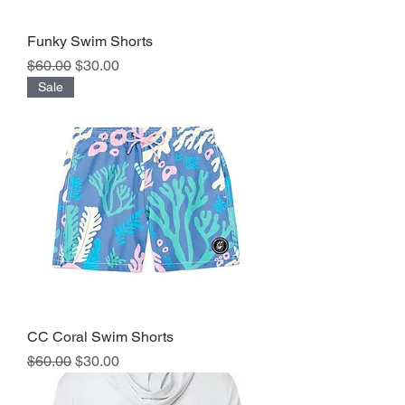
Funky Swim Shorts
Precio
Precio de oferta
$60.00
$30.00
Sale
CC Coral Swim Shorts
Precio
Precio de oferta
$60.00
$30.00