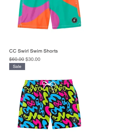
CC Swirl Swim Shorts
Precio
Precio de oferta
$60.00
$30.00
Sale