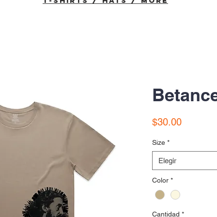
T-Shirts / Hats / More
Betanc
Precio
$30.00
Size
*
Elegir
Color
*
Cantidad
*