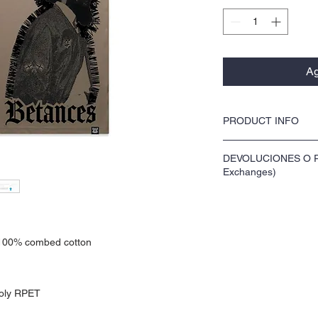
Ag
PRODUCT INFO
Impreso a mano en Pu
DEVOLUCIONES O R
Camisas de algodón
Exchanges)
y poliéster. (Soft cot
polyester.)
Tiene un total de 15 día
Usamos tinta a base 
days for returns or exch
un impreso suave y l
friendly and has a sof
Tiempo de espera par
, 100% combed cotton
allow 3-5 business da
poly RPET