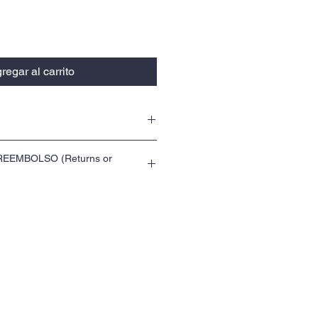
regar al carrito
erto Rico (Hand printed in Puerto Rico)
EEMBOLSO (Returns or
 suave o combinación de algodón suave
ton tee or soft cootton combined with
s para cambio o devolución. (You have 15
de agua, buena para el ambiente y tiene
anges.
iviano. (We use water based ink, eco-
t hand print.)
a entrega 3-5 días laborables. (Please
ys for delivery.)