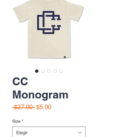
CC
Monogram
Precio
Precio
 $27.00 
$5.00
de
oferta
Size
*
Elegir