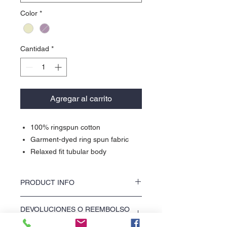
Color
*
Cantidad
*
Agregar al carrito
100% ringspun cotton
Garment-dyed ring spun fabric
Relaxed fit tubular body
PRODUCT INFO
Impreso a mano en Puerto Rico (Hand
DEVOLUCIONES O REEMBOLSO
printed in Puerto Rico)
(Returns or Exchanges)
Camisas de algodón suave o