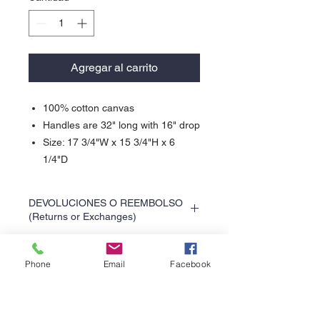
Agregar al carrito
100% cotton canvas
Handles are 32" long with 16" drop
Size: 17 3/4"W x 15 3/4"H x 6
1/4"D
DEVOLUCIONES O REEMBOLSO
(Returns or Exchanges)
No se aceptan devoluciones de este
producto. No return allow for this product.
Phone
Email
Facebook
About Us >>
Help >>
Quick Links >>
939-375-8567