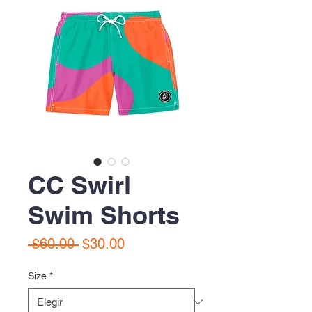
CC Swirl
Swim Shorts
Precio
Precio
 $60.00 
$30.00
de
oferta
Size
*