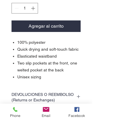
Agregar al carrito
100% polyester
Quick drying and soft-touch fabric
Elasticated waistband
Two slip pockets at the front, one
welted pocket at the back
Unisex sizing
DEVOLUCIONES O REEMBOLSO
(Returns or Exchanges)
Para cualquier cambio o devolución favor
de favor leer nuestra poliza de
Phone
Email
Facebook
devoluciones. (For returns or exchanges
please read our ruturns policy.