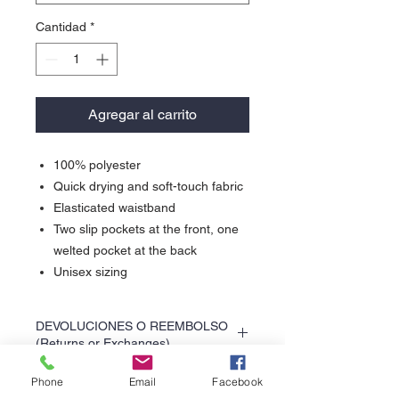
Cantidad
*
Agregar al carrito
100% polyester
Quick drying and soft-touch fabric
Elasticated waistband
Two slip pockets at the front, one
welted pocket at the back
Unisex sizing
DEVOLUCIONES O REEMBOLSO
(Returns or Exchanges)
Para cualquier cambio o devolución favor
Phone
Email
Facebook
de favor leer nuestra poliza de